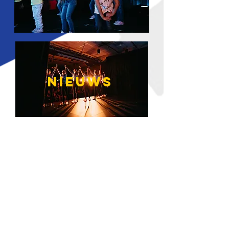
NIEUWS
Read More
LOCATIE
&CONTACT
10
%
0ff