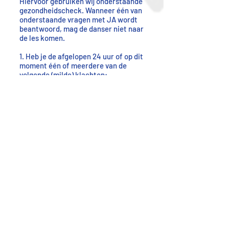
Hiervoor gebruiken wij onderstaande
gezondheidscheck. Wanneer één van
onderstaande vragen met JA wordt
beantwoord, mag de danser niet naar
de les komen.
1. Heb je de afgelopen 24 uur of op dit
moment één of meerdere van de
volgende (milde) klachten:
neusverkoudheid, hoesten,
benauwdheid en/of koorts (vanaf 38
graden Celsius) en/of verlies van reuk
of smaak?
2. Heb je op dit moment een
huisgenoot/gezinslid met koorts
en/of benauwdheidsklachten?
3. Heb je het COVID-19 gehad
(vastgesteld met een
laboratoriumtest) en is dit in de
afgelopen 7 dagen vastgesteld?
4. Heb je een huisgenoot/gezinslid
met het COVID-19 (vastgesteld met
een laboratoriumtest) en heb je
korter dan 14 dagen geleden contact
gehad met deze huisgenoot/gezinslid