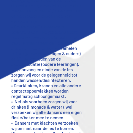
de ingang naar de danszaal tot de
docenten aangeven dat zij de zaal in
mogen. Zo houden wij in de gaten dat
er niet teveel mensen in de zaal
aanwezig zijn.
• Om de mogelijk kwetsbare
bewoners van ‘t Heycop, en andere
bezoekers van de muziekschool te
beschermen; neem de 1,5 meter
afstand in acht bij het verzamelen
buiten (jongere leerlingen & ouders)
en bij het betreden van de
accommodatie (oudere leerlingen).
• Bij aanvang en einde van de les
zorgen wij voor de gelegenheid tot
handen wassen/desinfecteren.
• Deurklinken, kranen en alle andere
contactoppervlakken worden
regelmatig schoongemaakt.
• Net als voorheen zorgen wij voor
drinken (limonade & water), wel
verzoeken wij alle dansers een eigen
flesje/beker mee te nemen.
• Dansers met klachten verzoeken
wij om niet naar de les te komen.