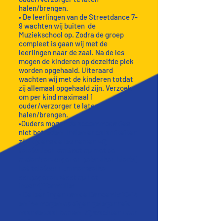
halen/brengen.
• De leerlingen van de Streetdance 7-
9 wachten wij buiten de
Muziekschool op. Zodra de groep
compleet is gaan wij met de
leerlingen naar de zaal. Na de les
mogen de kinderen op dezelfde plek
worden opgehaald. Uiteraard
wachten wij met de kinderen totdat
zij allemaal opgehaald zijn. Verzoek
om per kind maximaal 1
ouder/verzorger te laten
halen/brengen.
•Ouders mogen de accommodaties
niet betreden. Indien er calamiteiten
zijn tijdens de les nemen wij
telefonisch contact op met de
ouder/verzorger en gebruiken hierbij
het telefoonnummer welke
aangegeven staat op het
inschrijfformulier.
• De leerlingen van de Dancemix 10-13
en 14+ mogen op eigen gelegenheid
naar de zaal komen. Zij wachten voor