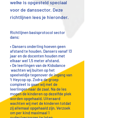
welke is opgesteld speciaal
voor de danssector. Deze
richtlijnen lees je hieronder.
Richtlijnen basisprotocol sector
dans;
• Dansers onderling hoeven geen
afstand te houden. Dansers vanaf 13
jaar en de docenten houden met
elkaar wel 1,5 meter afstand.
• De leerlingen van de Kidsdance
wachten wij buiten op het
speelveldje tegenover de ingang van
‘t Heycop op. Zodra de groep
compleet is gaan wij met de
leerlingen naar de zaal. Na de les
mogen de kinderen op dezelfde plek
worden opgehaald. Uiteraard
wachten wij met de kinderen totdat
zij allemaal opgehaald zijn. Verzoek
om per kind maximaal 1
ouder/verzorger te laten